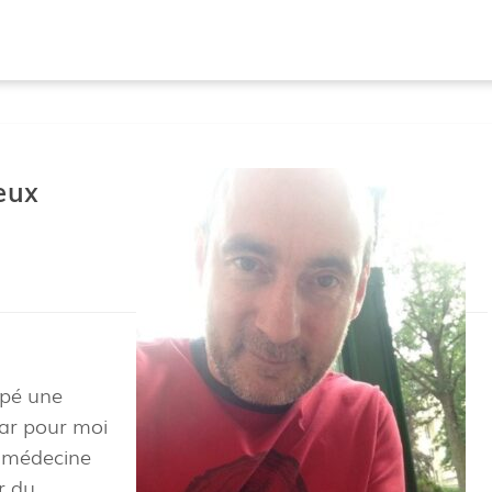
eux
ppé une
car pour moi
a médecine
r du